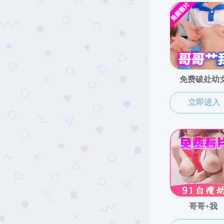
自律意识、责任感和团队合作精神，使其在成
根本。当每个家庭都能重视家教，培养出有理
线。
家风是基层社会风气的重要引领。习近平总
清、家风正，社会风气才能欣欣向荣、蒸蒸日
好家风有利于推动形成向上向善的社会风尚。
提供道德滋养。基层治理的根基在于人民群众
庭如果家风正、家教严，就能培养出有责任感
发展也就更有保障。
在充分肯定家庭家教家风建设对基层治理重
日益增多，在婚恋观念、教育方式等方面存在
机制尚不健全，家庭教育指导服务、相关平台
战，党的十九届四中全会提出要“注重发挥家
届三中全会将“健全发挥家庭家教家风建设在