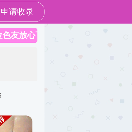
繁体
网站支持IPV6
开
互动交流
公共服务
专题聚焦
长者模式
无障碍浏览
的作用