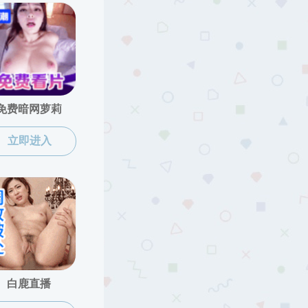
将伴随孩子一生，成为他们在社会生活中立足的
序将更加井然，更能为基层治理筑牢思想道德防
气好才有基础”。历史和现实表明，只有家风
提供了丰厚的文化滋养和精神支撑。一方面，良
气向上向善。另一方面，优良家风能为基层治理
带。家风问题是社会建设的深层次问题，一个家
家庭多了，基层治理的根基就更加牢固，社区的
挑战。比如：代际价值观差异引发的家庭矛盾
地区家庭教育公共资源配置相对不足；部门协同
评价激励机制尚未完全建立。针对这些问题和挑
出要“加强家庭家教家风建设”，再到党的二十
了家庭家教家风在中国式现代化中的重要地位。