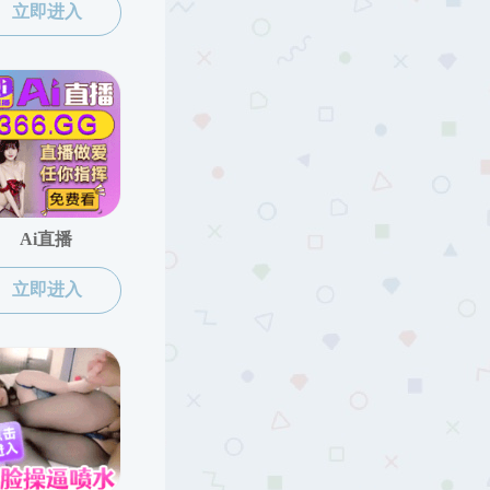
向上向善、共建共享的社会主义家庭文明新风
、价值观念与生活方式，引导家庭成员树立正
，帮助家庭解决好子女教育、婚姻辅导、心理咨
时代要求，广泛开展“最美家庭”等典型示范活
是推动家庭建设与基层治理深度融合，积极发挥
风成为浸润人心的力量，基层治理的“毛细血
力度推动家庭建设与基层治理深度融合，让优良